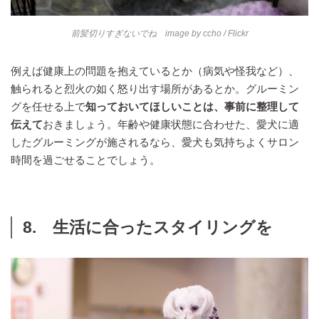
前髪切りすぎないでね image by
ccho
/ Flickr
例えば健康上の問題を抱えているとか（病気や怪我など）、
触られると烈火の如く怒り出す場所があるとか。グルーミン
グを任せる上で
知っておいてほしいことは、事前に整理して
伝えて
おきましょう。年齢や健康状態に合わせた、愛犬に適
したグルーミングが施されるなら、愛犬も気持ちよくサロン
時間を過ごせることでしょう。
8. 生活に合ったスタイリングを