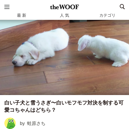
最 新
人 気
カテゴリ
白い子犬と雪うさぎ〜白いモフモフ対決を制する可
愛コちゃんはどちら？
by
蛙原さち