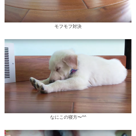
モフモフ対決
なにこの寝方〜^^