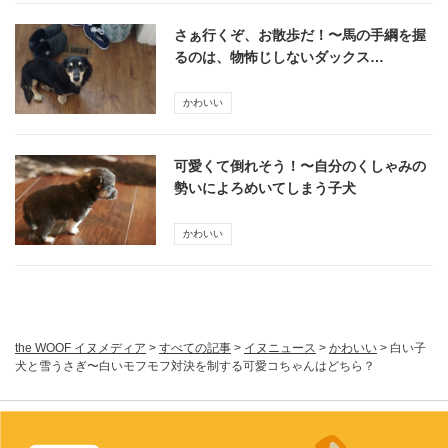
さぁ行くぞ、お散歩だ！〜馬の手綱を握
るのは、物怖じしないダックス…
かわいい
可愛くて倒れそう！〜自分のくしゃみの
勢いによろめいてしまう子犬
かわいい
the WOOF イヌメディア
>
すべての記事
>
イヌニュース
>
かわいい
>
白い子
犬と雪うさぎ〜白いモフモフ対決を制する可愛コちゃんはどちら？