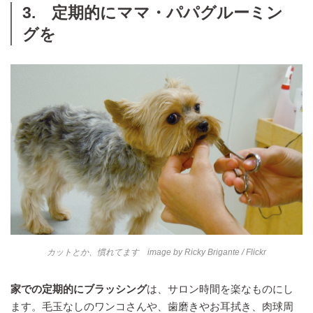
3. 定期的にママ・パパグルーミン
グを
カットとか、慣れてます image by
Ricky Brigante
/ Flickr
家での定期的にブラッシング
は、サロン時間を楽なものにし
ます。毛玉なしのワンコさんや、歯磨きやお耳拭き、肉球周