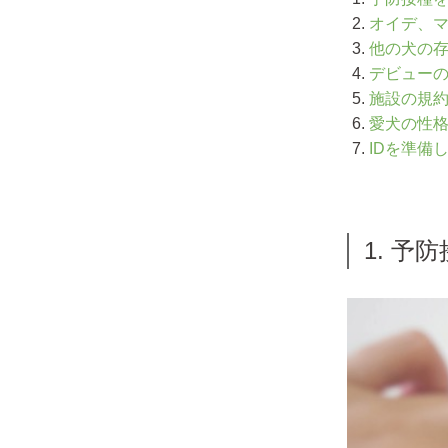
オイデ、
他の犬の
デビュー
施設の規
愛犬の性
IDを準備
1. 