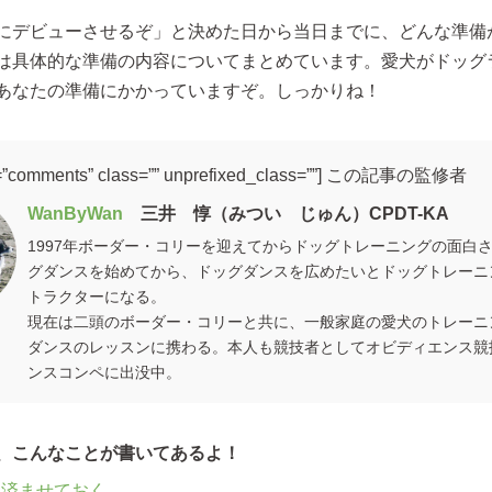
にデビューさせるぞ」と決めた日から当日までに、どんな準備
は具体的な準備の内容についてまとめています。愛犬がドッグ
あなたの準備にかかっていますぞ。しっかりね！
=”comments” class=”” unprefixed_class=””] この記事の監修者
WanByWan
三井 惇（みつい じゅん）CPDT-KA
1997年ボーダー・コリーを迎えてからドッグトレーニングの面白
グダンスを始めてから、ドッグダンスを広めたいとドッグトレーニ
トラクターになる。
現在は二頭のボーダー・コリーと共に、一般家庭の愛犬のトレーニ
ダンスのレッスンに携わる。本人も競技者としてオビディエンス競
ンスコンペに出没中。
、こんなことが書いてあるよ！
を済ませておく