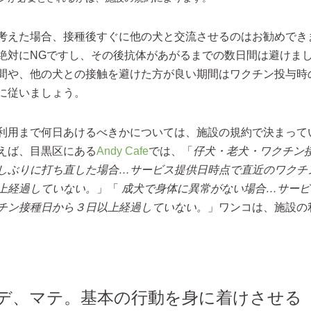
考えた場合、接種後すぐに他の犬と交流させるのはお勧めでき
絶対にNGですし、その後抗体があがるまでの数日間は避けま
間や、他の犬との接触を避けた方が良い期間はワクチン投与時
に従いましょう。
利用まで何日あけるべきかについては、施設の規約で決まって
えば、目黒区にある
Andy Cafe
では、「
仔犬・老犬・ワクチン
しぶりに打ち直した場合…サービス提供日時点で直近のワクチ
上経過していない。
」「
成犬で身体に異常がない場合…サービ
チン接種日から３日以上経過していない。
」ワンコは、施設の
オイデ、マテ。基本の行動を身に着けさせる