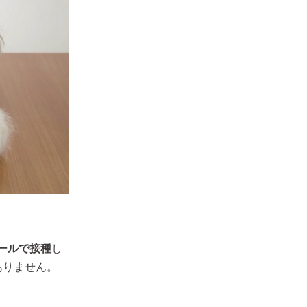
ールで接種
し
ありません。