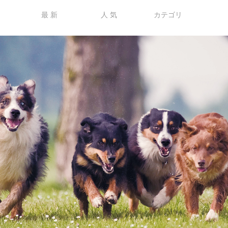
最 新
人 気
カテゴリ