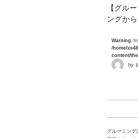
【グルー
ングから
Warning
: I
/home/xs48
content/th
by
グルーミング