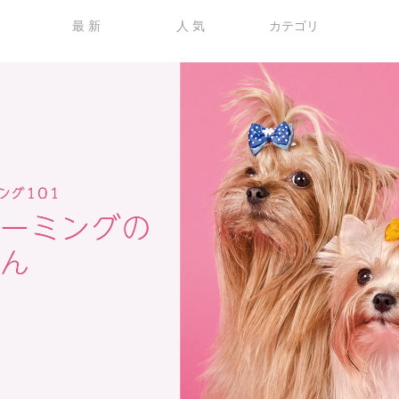
最 新
人 気
カテゴリ