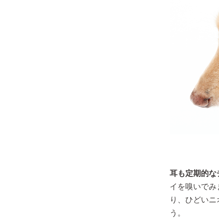
耳も定期的な
イを嗅いでみ
り、ひどいニ
う。