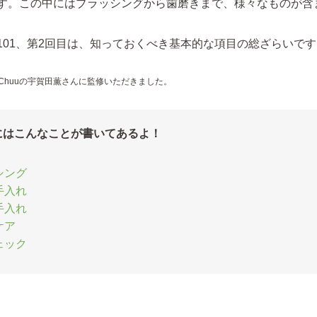
す。この中にはブラッシングから歯磨きまで、様々なものが含
101、第2回目は、知っておくべき基本的な項目の総ざらいです
nChuuの宇賀田薫さんに監修いただきました。
にはこんなことが書いてあるよ！
シング
手入れ
手入れ
ケア
ェック