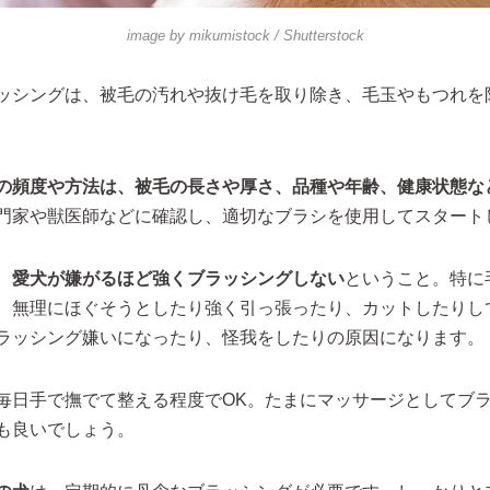
image by
mikumistock
/ Shutterstock
ッシングは、被毛の汚れや抜け毛を取り除き、毛玉やもつれを
の頻度や方法は、被毛の長さや厚さ、品種や年齢、健康状態な
門家や獣医師などに確認し、適切なブラシを使用してスタート
、
愛犬が嫌がるほど強くブラッシングしない
ということ。特に
、無理にほぐそうとしたり強く引っ張ったり、カットしたりし
ラッシング嫌いになったり、怪我をしたりの原因になります。
毎日手で撫でて整える程度でOK。たまにマッサージとしてブ
も良いでしょう。