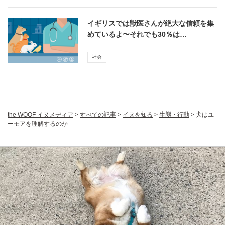
イギリスでは獣医さんが絶大な信頼を集
めているよ〜それでも30％は…
社会
the WOOF イヌメディア
>
すべての記事
>
イヌを知る
>
生態・行動
>
犬はユ
ーモアを理解するのか