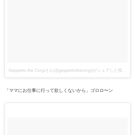
Geppetto the Corgiさん(@geppettothecorgi)がシェアした投稿
–
2
「ママにお仕事に行って欲しくないから」ゴロロ〜ン