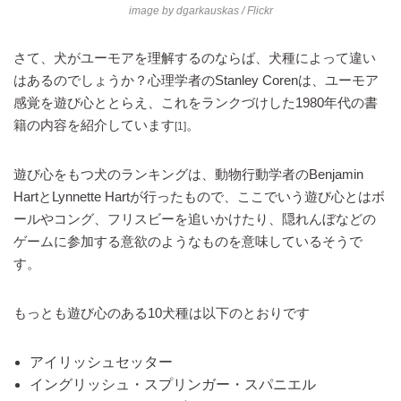
image by
dgarkauskas
/ Flickr
さて、犬がユーモアを理解するのならば、犬種によって違い
はあるのでしょうか？心理学者のStanley Corenは、ユーモア
感覚を遊び心ととらえ、これをランクづけした1980年代の書
籍の内容を紹介しています
。
[1]
遊び心をもつ犬のランキングは、動物行動学者のBenjamin
HartとLynnette Hartが行ったもので、ここでいう遊び心とはボ
ールやコング、フリスビーを追いかけたり、隠れんぼなどの
ゲームに参加する意欲のようなものを意味しているそうで
す。
もっとも遊び心のある10犬種は以下のとおりです
アイリッシュセッター
イングリッシュ・スプリンガー・スパニエル