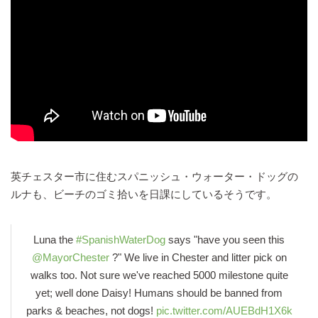
英チェスター市に住むスパニッシュ・ウォーター・ドッグの
ルナも、ビーチのゴミ拾いを日課にしているそうです。
Luna the
#SpanishWaterDog
says "have you seen this
@MayorChester
?" We live in Chester and litter pick on
walks too. Not sure we've reached 5000 milestone quite
yet; well done Daisy! Humans should be banned from
parks & beaches, not dogs!
pic.twitter.com/AUEBdH1X6k