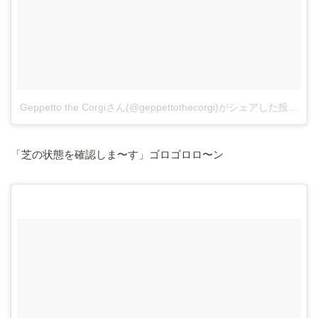
Geppetto the Corgiさん(@geppettothecorgi)がシェアした投稿
–
2
「芝の状態を確認しま〜す」ゴロゴロロ〜ン