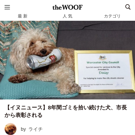
最 新
人 気
カテゴリ
【イヌニュース】8年間ゴミを拾い続けた犬、市長
から表彰される
by
ライチ