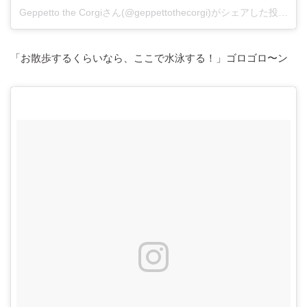
Geppetto the Corgiさん(@geppettothecorgi)がシェアした投稿
–
2
「お散歩するくらいなら、ここで水泳する！」ゴロゴロ〜ン