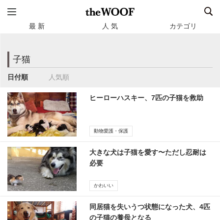
最 新
人 気
カテゴリ
子猫
日付順
人気順
ヒーローハスキー、7匹の子猫を救助
動物愛護・保護
大きな犬は子猫を愛す〜ただし忍耐は
必要
かわいい
同居猫を失いうつ状態になった犬、4匹
の子猫の養母となる