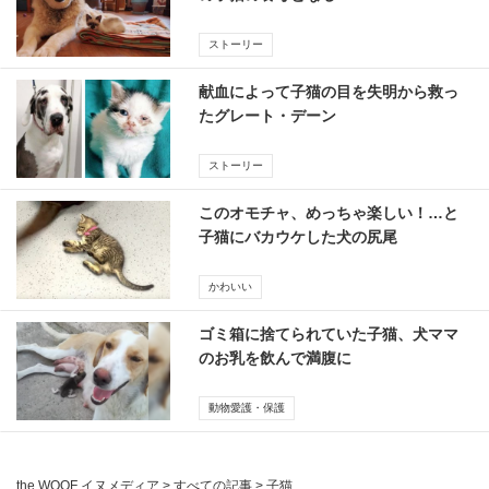
ストーリー
献血によって子猫の目を失明から救っ
たグレート・デーン
ストーリー
このオモチャ、めっちゃ楽しい！…と
子猫にバカウケした犬の尻尾
かわいい
ゴミ箱に捨てられていた子猫、犬ママ
のお乳を飲んで満腹に
動物愛護・保護
the WOOF イヌメディア
>
すべての記事
>
子猫