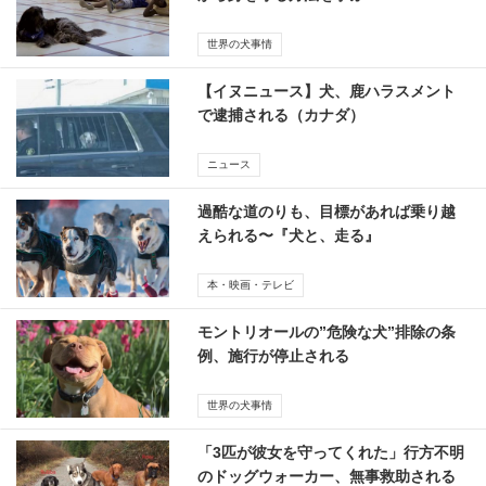
世界の犬事情
【イヌニュース】犬、鹿ハラスメント
で逮捕される（カナダ）
ニュース
過酷な道のりも、目標があれば乗り越
えられる〜『犬と、走る』
本・映画・テレビ
モントリオールの”危険な犬”排除の条
例、施行が停止される
世界の犬事情
「3匹が彼女を守ってくれた」行方不明
のドッグウォーカー、無事救助される