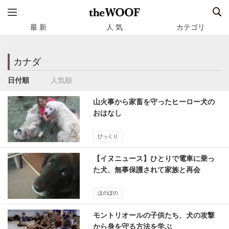
最 新
人 気
カテゴリ
カナダ
日付順
人気順
山火事から家畜を守ったヒーロー犬の
おはなし
びっくり
【イヌニュース】ひとりで電車に乗っ
た犬、無事保護されて家族と再会
ほのぼの
モントリオールの子供たち、犬の攻撃
から身を守る方法を学ぶ