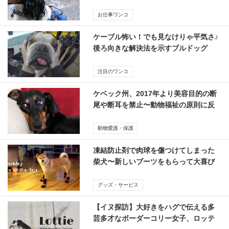
ダ）
お仕事ワンコ
ケーブル怖い！でも見なけりゃ平気さ♪
後ろ向きな解決法を示すブルドッグ
【動画】
注目のワンコ
ケベック州、2017年より美容目的の断
尾や断耳を禁止〜動物福祉の原則に反
する
動物愛護・保護
凍結防止剤で肉球を傷つけてしまった
柴犬〜新しいブーツをもらって大喜び
【動画】
グッズ・サービス
【イヌ探訪】大好きをハグで伝える多
芸多才なボーダーコリー女子、ロッテ