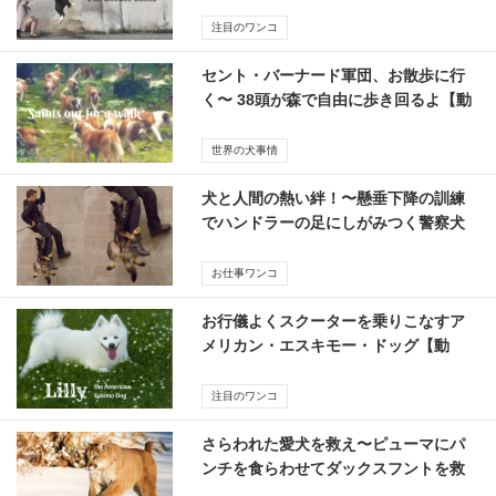
ィ
注目のワンコ
セント・バーナード軍団、お散歩に行
く〜 38頭が森で自由に歩き回るよ【動
画】
世界の犬事情
犬と人間の熱い絆！〜懸垂下降の訓練
でハンドラーの足にしがみつく警察犬
ニコ
お仕事ワンコ
お行儀よくスクーターを乗りこなすア
メリカン・エスキモー・ドッグ【動
画】
注目のワンコ
さらわれた愛犬を救え〜ピューマにパ
ンチを食らわせてダックスフントを救
出した飼い主さん