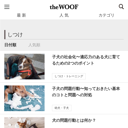
最 新
人 気
カテゴリ
しつけ
日付順
人気順
子犬の社会化〜適応力のある犬に育て
るための2つのポイント
しつけ・トレーニング
子犬の問題行動〜知っておきたい基本
のコトと問題への対処
幼犬・子犬
犬の問題行動とは何か？