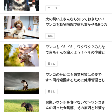
お話
ニュース
犬の飼い主さんなら知っておきたい！
ワンコを動物病院で落ち着かせる9つの
アイディア
Tips
ワンコもドキドキ、ワクワク？みんな
で赤ちゃんを迎えよう！〜その準備と
注意点
暮らし
ワンコのためにも防災対策は必要で
す〜同行避難するために健康管理とし
つけはしっかりね！
暮らし
お願いウンチを食べないで〜ワンコさ
んの困った食糞癖、その原因と対策を