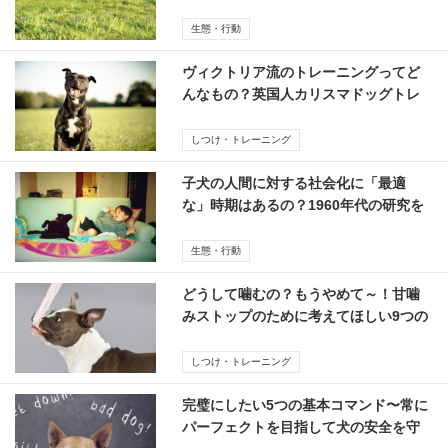
考える
生態・行動
ヴィクトリア流のトレーニングってど
んなもの？英国人カリスマドッグトレ
ーナーの考え方に迫る
しつけ・トレーニング
子犬の人間に対する社会化に「最適
な」時期はあるの？1960年代の研究を
紐解いて考えてみたよ
生態・行動
どうして噛むの？もうやめて～！甘噛
みストップのために考えてほしい9つの
こと
しつけ・トレーニング
完璧にしたい5つの基本コマンド〜常に
パーフェクトを目指して犬の安全を守