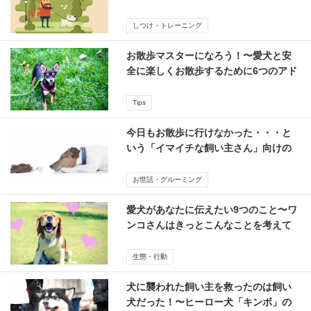
しつけ・トレーニング
お散歩マスターになろう！〜愛犬と安
全に楽しくお散歩するために6つのアド
バイス
Tips
今日もお散歩に行けなかった・・・と
いう「イマイチな飼い主さん」向けの
処方箋7つ
お世話・グルーミング
愛犬があなたに伝えたい9つのこと〜ワ
ンコさんはきっとこんなことを考えて
るよ
生態・行動
犬に襲われた飼い主を救ったのは飼い
犬だった！〜ヒーロー犬「キンボ」の